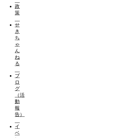
政
策
せ
き
ち
ゃ
ん
ね
る
ブ
ロ
グ
（活
動
報
告）
イ
ベ