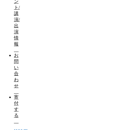
ン
ト/
講
演/
出
演
情
報
お
問
い
合
わ
せ
寄
付
す
る