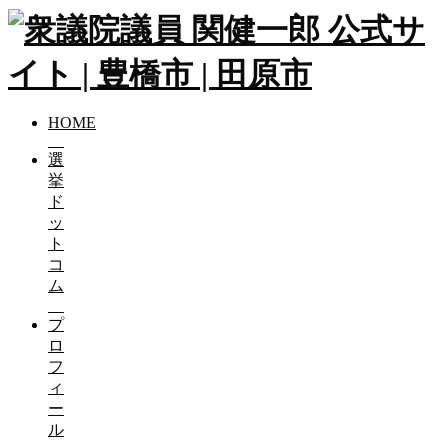
HOME
選
挙
ド
ッ
ト
コ
ム
プ
ロ
フ
ィ
ー
ル