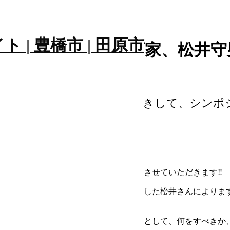
された豊橋出身の画家、松井守
の画家、松井守男さんをお招きして、シンポ
」と思っている方、必見です‼
さんをお招きして、シンポジウムを開催させていただきます‼
松井画伯。世界の文化の頂点、パリで成功した松井さんによりま
満載だそうです。僕も３人の子どもの親として、何をすべきか、