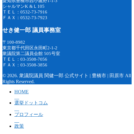
愛知県豊橋市西小鷹野1-1-3
シャルマンK &Ｌ105
ＴＥＬ：0532-73-7916
ＦＡＸ：0532-73-7923
せき健一郎 議員事務室
〒100-8982
東京都千代田区永田町2-1-2
衆議院第二議員会館 505号室
ＴＥＬ：03-3508-7056
ＦＡＸ：03-3508-3856
© 2026. 衆議院議員 関健一郎 公式サイト | 豊橋市 | 田原市 All
Rights Reserved.
HOME
選挙ドットコム
プロフィール
政策