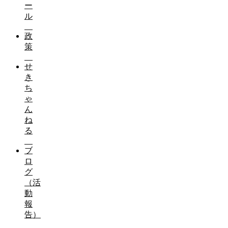
ー
ル
政
策
せ
き
ち
ゃ
ん
ね
る
ブ
ロ
グ
（活
動
報
告）