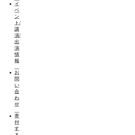
イ
ベ
ン
ト/
講
演/
出
演
情
報
お
問
い
合
わ
せ
寄
付
す
る