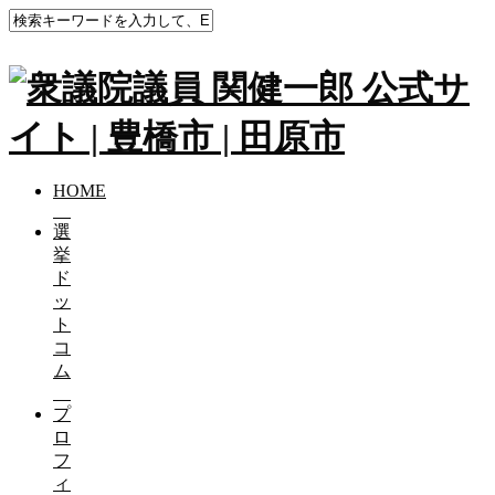
HOME
選
挙
ド
ッ
ト
コ
ム
プ
ロ
フ
ィ