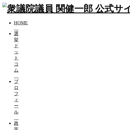
ブログ（活動報告）の記事一覧(
カテゴリー:
ブログ（活動報告）
HOME
選
挙
ド
月１ニュースカフェ
ッ
ト
2017-02-02
コ
ム
月1回のニュースカフェ☕😌✨ きょう...
プ
ロ
フ
一緒に参加しましょう
ィ
ー
2017-02-02
ル
僕もしたっぱとして参加させていただき...
政
策