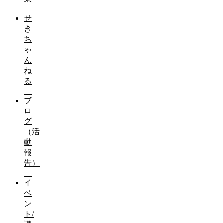
せ
負けないぞ！
き
ち
2017-02-02
ゃ
ん
志を同じくする仲間が著書を出版し、売...
ね
る
ブ
第４回豊橋公園ジョギング倶楽部
ロ
グ
2017-02-02
（活
第4回豊橋公園ジョギング倶楽部😃 今...
動
報
告）
わずか１歳で…
イ
ベ
2017-02-02
ン
ト/
僕が大学時代にさんざん苦しめられた教...