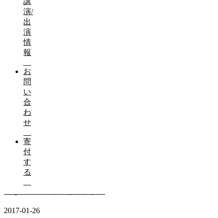
講
演/
出
演
わんこそば競技に出場するも…
情
報
2017-01-26
お
所属する豊橋商工会議所青年部の新年会...
問
い
合
わ
手作りのあたたかさに支えて頂いています。
せ
2017-01-26
寄
３つのネックウォーマー、長男の幼稚園...
付
す
る
せき健一郎、がんばります！
2017-01-26