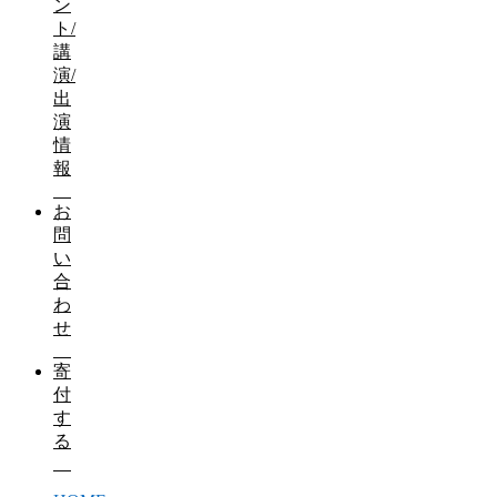
ン
ト/
講
演/
出
演
情
報
お
問
い
合
わ
せ
寄
付
す
る