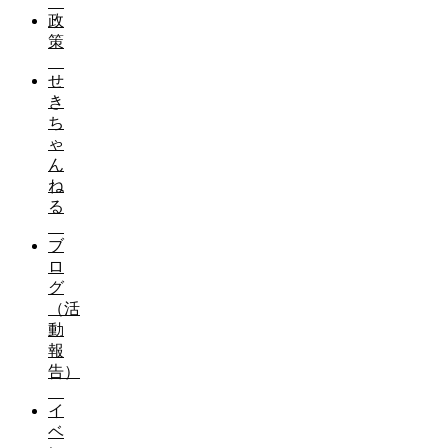
政
策
せ
き
ち
ゃ
ん
ね
る
ブ
ロ
グ
（活
動
報
告）
イ
ベ