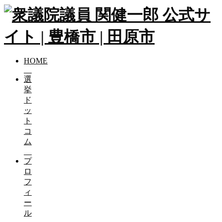
HOME
選
挙
ド
ッ
ト
コ
ム
プ
ロ
フ
ィ
ー
ル