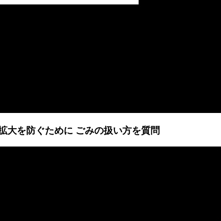
感染拡大を防ぐために ごみの扱い方を質問