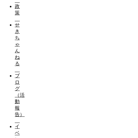
政
策
せ
き
ち
ゃ
ん
ね
る
ブ
ロ
グ
（活
動
報
告）
イ
ベ