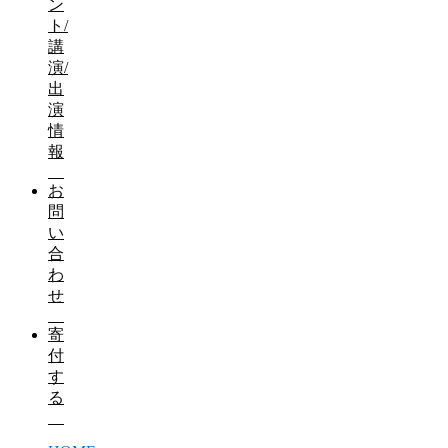
ン
ト/
講
演/
出
演
情
報
お
問
い
合
わ
せ
寄
付
す
る