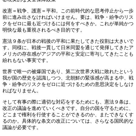
改憲＝戦争、護憲＝平和。この前時代的な思考停止から一歩
前に進み出さなければいけません。要は、戦争・紛争のリス
クをゼロに最も近づけるには何をすべきか。これが単純かつ
明快な最も重視されるべき目的です。
憲法９条が日本の戦後の平和に果たしてきた役割は大きいで
す。同様に、戦後一貫して日米同盟を通じて発揮してきたア
メリカの存在感がアジアの平和と安定に寄与してきたことも
紛れもない事実です。
世界で唯一の被爆国であり、第二次世界大戦に敗れたという
我が国の歴史を認識しつつ、北朝鮮の緊張感が高まる中、戦
争・紛争のリスクをゼロに近づけるための意思決定をしなけ
ればなりません。
そして有事の際に適切な対応をするためにも、憲法９条は、
改正の議論を進めていくべきです。自分の国を守るために、
どこまで権利を行使することができるのか、またできなくす
るのか。具体的な条文の改正については、さらなる国民的な
議論が必要です。