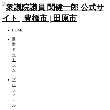
HOME
選
挙
ド
ッ
ト
コ
ム
プ
ロ
フ
ィ
ー
ル