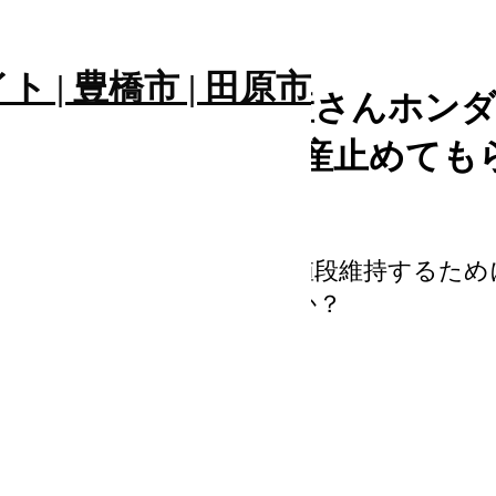
が「トヨタさん日産さんホンダ
円払いますんで、生産止めても
日産さんホンダさん、車の値段維持するため
てたら皆さんどう感じますか？
た。
。
しまう親が増えている国で、