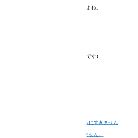
りませんでした。
られた漢字というのは国語で習いましたよね。
などして効率化され、30日程度です。
られている戦前の小作農でもなければ、
です。家族のため、これももちろん自由です）
の貢献につながります。
ます。
が注目されますが、それははじめの一歩にすぎません
に必要なのは絶対におコメ券ではありません。