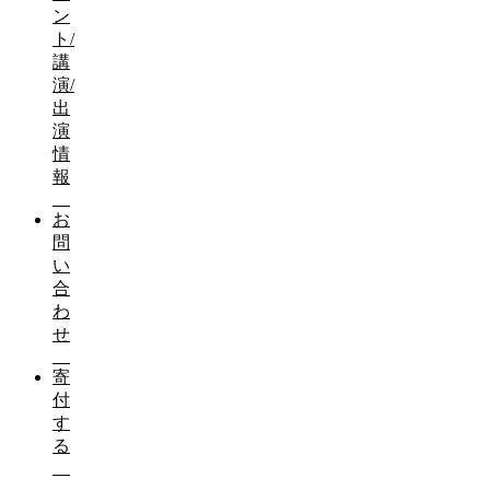
おコメは、かつて年間２５０日ほど作業に従事しなければな
ン
「米」という字は八十八回の手間がかかるという意味から作
ト/
しかし現在では、多くの工程が専門家の手によって委託される
講
演/
現代の零細農家は、
出
専業ではなく兼業農家でできたコメの半分を地主に収めさせ
演
腰を曲げて作業をする「おしん」もいません。
情
報
むしろこれらの農地を大規模生産者に貸して
賃料を取る方が（赤字でも作りたいというのは、これは自由
お
生産者の競争力向上、コメの値段の低下、世界の食糧増産へ
問
生産者だけを見ている現代の日本の農業。
い
かつての消費者と生産者を想う農業へと身を切る改革を進め
合
わ
せ
ブログ（活動報告）
寄
付
す
身を切る改革は自分の給料を３割カットすることばかり
る
コメを適正な値段でおいしく食べられるようにするため