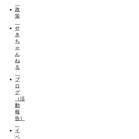
この異常なコメの値段を維持しようとしているのは、異常な
インバウンドでもありません。
政
策
政府とJA、そしてその既得権益を守ろうとしている政治家の
せ
車の値段が下がったら政府が
き
「トヨタさん日産さんホンダさん、車の値段維持するために
ち
って言ってたら皆さんどう感じますか？
ゃ
ん
財源は皆さんの所得から引かれている税金です。
ね
そしてその高止まりした車に消費税がかかるんです。
る
絶対ない風景ですよね。
ブ
さらに「輸入車に負けないように、めっちゃくちゃな関税か
ロ
これ、おコメでやられてるんです。
グ
小規模農家の経営が圧迫されてしまうのではないかというご
（活
しかし、赤字になるのは１ヘクタールに満たない規模です。
動
報
専業農家であれば、規模拡大をしなければ経営として成立し
告）
小規模で田んぼを行っているのはほとんどが、
主たる収入を役場や工場などで確保している兼業農家です。
イ
ベ