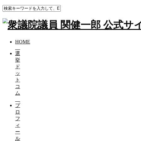
HOME
ブログ（活動報告）
車の値段が下がったら政府
に、一つの工場当たり●億
HOME
選
ら皆さんどう感じますか？
挙
ド
ッ
車の値段が下がったら政府が「トヨタさん
ト
で、生産止めてもらえますか？」って言っ
コ
ム
2025-11-25
プ
「米」という字は「八十八」の手間という意味とならいまし
ロ
今は機械がすごいです。日本のコメに市場原理は働きません
フ
ィ
フードバンクでコメを調達する世帯が増え、
ー
育ち盛りの子どもがコメをほおばる姿に複雑な思いを抱いて
ル