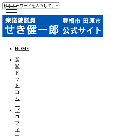
HOME
選
挙
ド
ッ
ト
コ
ム
プ
ロ
フ
ィ
ー