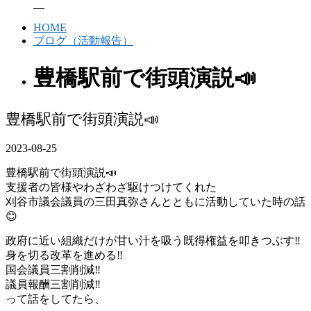
HOME
ブログ（活動報告）
豊橋駅前で街頭演説📣
豊橋駅前で街頭演説📣
2023-08-25
豊橋駅前で街頭演説📣
支援者の皆様やわざわざ駆けつけてくれた
刈谷市議会議員の三田真弥さんとともに活動していた時の話
😊
政府に近い組織だけが甘い汁を吸う既得権益を叩きつぶす‼️
身を切る改革を進める‼️
国会議員三割削減‼️
議員報酬三割削減‼️
って話をしてたら、