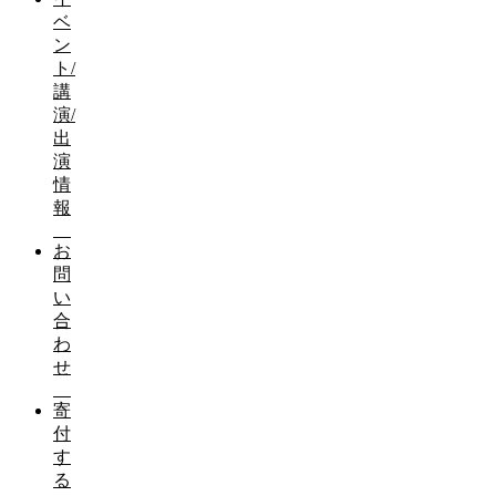
ベ
ン
ト/
講
演/
出
演
情
報
お
問
い
合
わ
せ
寄
付
す
る