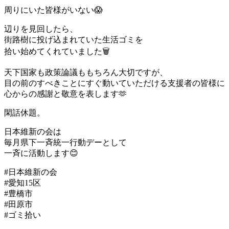
周りにいた皆様がいない😱
辺りを見回したら、
街路樹に投げ込まれていた生活ゴミを
拾い始めてくれていました🗑️
天下国家も政策論議ももちろん大切ですが、
目の前のすべきことにすぐ動いていただける支援者の皆様に
心からの感謝と敬意を表します🫶
閑話休題。
日本維新の会は
毎月県下一斉統一行動デーとして
一斉に活動します😊
#日本維新の会
#愛知15区
#豊橋市
#田原市
#ゴミ拾い