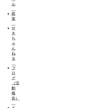
ル
政
策
せ
き
ち
ゃ
ん
ね
る
ブ
ロ
グ
（活
動
報
告）
イ