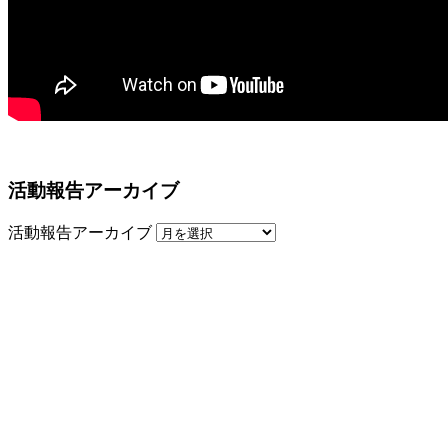
活動報告アーカイブ
活動報告アーカイブ