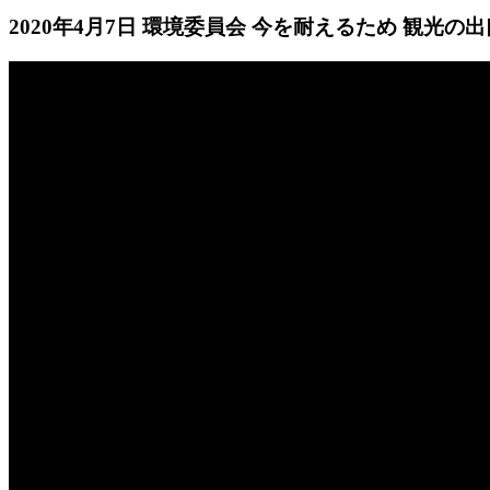
2020年4月7日 環境委員会 今を耐えるため 観光