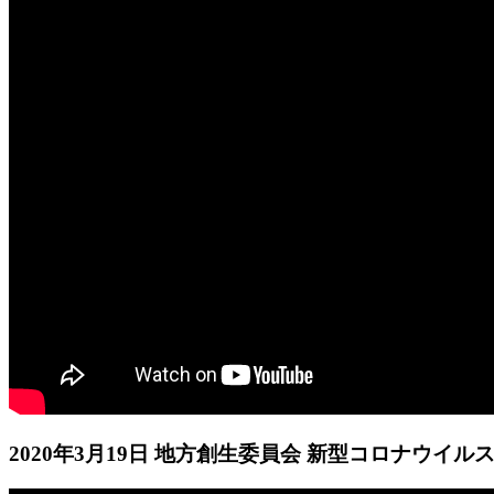
2020年3月19日 地方創生委員会 新型コロナウイ