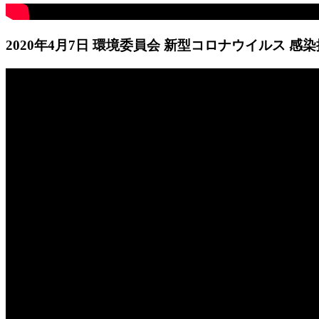
2020年4月7日 環境委員会 新型コロナウイルス 