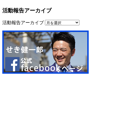
活動報告アーカイブ
活動報告アーカイブ