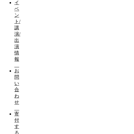
イ
ベ
ン
ト/
講
演/
出
演
情
報
お
問
い
合
わ
せ
寄
付
す
る