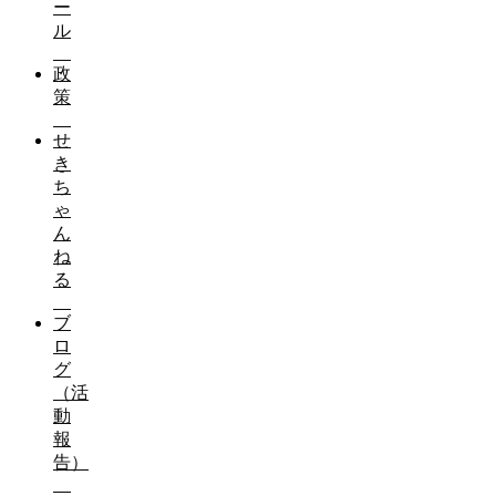
ー
ル
政
策
せ
き
ち
ゃ
ん
ね
る
ブ
ロ
グ
（活
動
報
告）