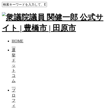
HOME
選
挙
ド
ッ
ト
コ
ム
プ
ロ
フ
ィ