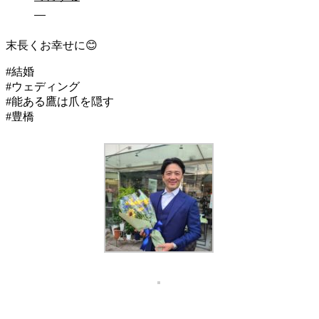
ベンチプレスに新郎が挑戦🔥
個性的な式でした😊💐
末長くお幸せに😊
#結婚
#ウェディング
#能ある鷹は爪を隠す
#豊橋