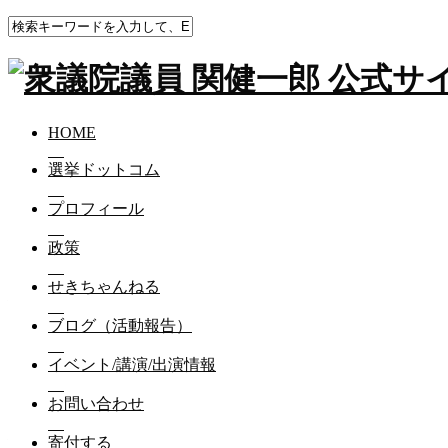
HOME
ブログ（活動報告）
華燭の典😊
HOME
華燭の典😊
選挙ドットコム
2022-06-27
プロフィール
華燭の典😊
政策
僕の尊敬する人の1人が
せきちゃんねる
結婚式を挙げました🤵‍♂️
ブログ（活動報告）
能ある鷹は爪を隠すで、
謙虚に静かに笑っている新郎🤵
イベント/講演/出演情報
見習いたいです🙇‍♂️
お問い合わせ
ウェディングケーキではなくウェディング肉🍖
結婚指輪は護衛付き😎
寄付する