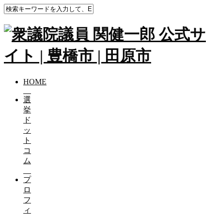
HOME
選
挙
ド
ッ
ト
コ
ム
プ
ロ
フ
ィ