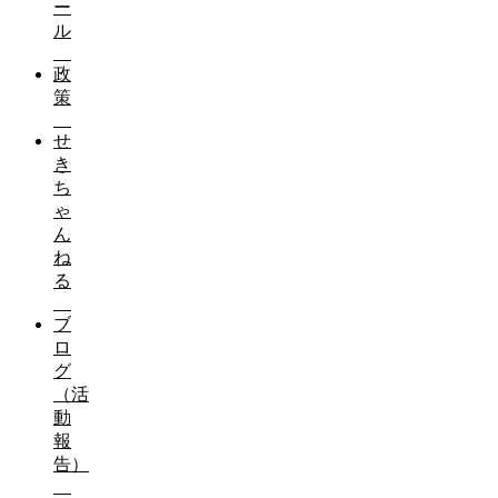
ー
ル
政
策
せ
き
ち
ゃ
ん
ね
る
ブ
ロ
グ
（活
動
報
告）