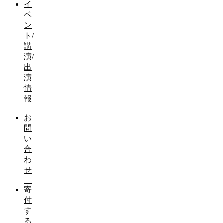
イ
ベ
ン
ト/
講
演/
出
演
情
報
お
問
い
合
わ
せ
寄
付
す
る