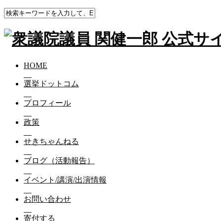
HOME
ブログ（活動報告）
胡蝶蘭全国一位の生産地は
HOME
胡蝶蘭全国一位の生産地は❓
選挙ドットコム
プロフィール
2024-01-25
政策
胡蝶蘭全国一位の生産地は❓
せきちゃんねる
豊橋です🥇
ブログ（活動報告）
僕は同世代で尊敬する人間が何人もいますが、
その一人の胡蝶蘭生産者の尾崎 幹憲さん。
イベント/講演/出演情報
僕が今まで対峙させてもらった
お問い合わせ
優秀な経営者共通の思考回路をこの人は持っています。
寄付する
仮説を立てる→計算をする→計画を立てる→実行。