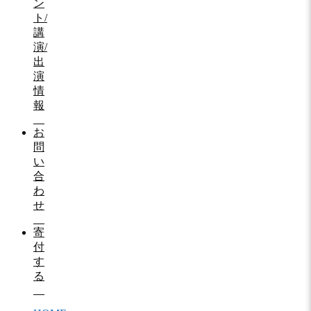
ン
ト/
講
演/
出
演
情
報
お
問
い
合
わ
せ
寄
付
す
る