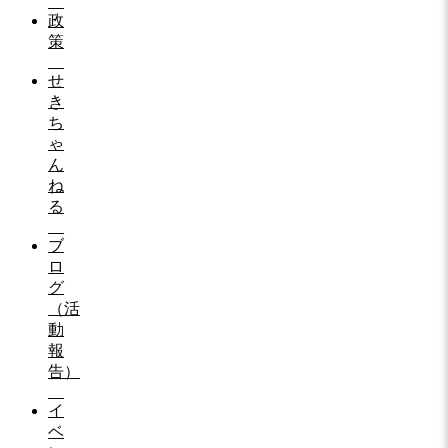
政
策
せ
き
ち
ゃ
ん
ね
る
ブ
ロ
グ
（活
動
報
告）
イ
ベ