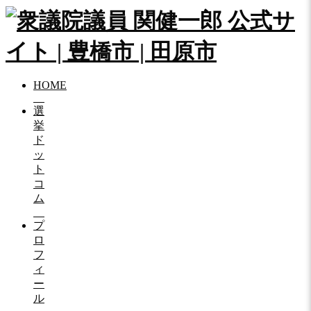
HOME
選
挙
ド
ッ
ト
コ
ム
プ
ロ
フ
ィ
ー
ル