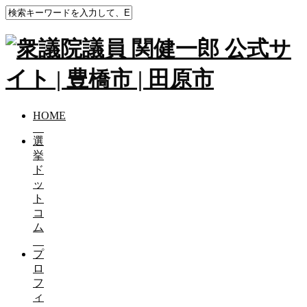
HOME
選
挙
ド
ッ
ト
コ
ム
プ
ロ
フ
ィ