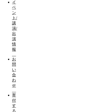
イ
ベ
ン
ト/
講
演/
出
演
情
報
お
問
い
合
わ
せ
寄
付
す
る