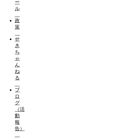
ー
ル
政
策
せ
き
ち
ゃ
ん
ね
る
ブ
ロ
グ
（活
動
報
告）