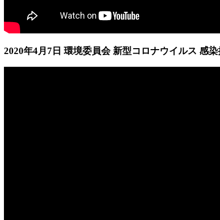
2020年4月7日 環境委員会 新型コロナウイルス 