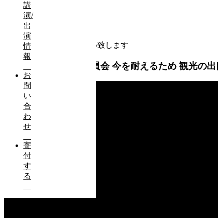
講
演/
出
演
せきちゃんねる登録お願い致します
情
報
2020年4月7日 環境委員会 今を耐えるため 観光
お
問
い
合
わ
せ
寄
付
す
る