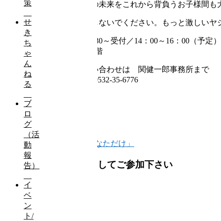
策
入場無料です。ニッポンの未来をこれから背負うお子様間も
せ
赤ちゃんの泣き声も気にしないでください。もっと激しいヤ
き
日時：4月23日（日）13：30～受付／14：00～16：00（予定）
ち
場所：名豊ビル 新館 8階
ゃ
ん
※参加お申し込み・お問い合わせは 関健一郎事務所まで
ね
Tel：0532-35-6777／Fax：0532-35-6776
る
ブ
ロ
ブログ（活動報告）
グ
「お珠の会」結成
（活
「今だけここだけあなただけ」
動
報
「地域サポーター」としてご参加下さい
告）
イ
ベ
ン
ト/
ご寄付のお願い