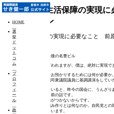
尊厳ある生活保障の実現に
カッション
HOME
選
尊厳ある生活保障の実現に必要なこと 前
挙
ド
2017-04-11
ッ
ト
！！！入場無料！！！＠最後の名豊ビル
コ
ム
政権交代は、絶対無理と言われますが、僕は、絶対に実現で
プ
民進党がもう一度、政権をお預かりするためには何が必要か
ロ
大臣などを歴任した前原誠司衆議院議員に基調講演をしてい
フ
私が地元を一軒一軒回っていると、昨今の国会に、うんざり
ィ
多いですがきわめて当たり前の話です。
ー
それは、政権を任せる想像がつかないからです。
ル
次の世代への責任ある仕組み作りとは何なのか。自民党との
政
お迎えし、お話をしてもらいます。