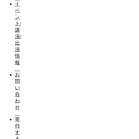
イ
ベ
ン
ト/
講
演/
出
演
情
報
お
問
い
合
わ
せ
寄
付
す
る