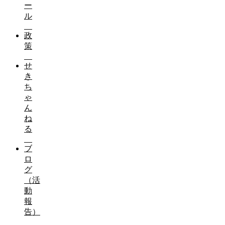
ー
ル
政
策
せ
き
ち
ゃ
ん
ね
る
ブ
ロ
グ
（活
動
報
告）