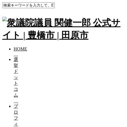
HOME
選
挙
ド
ッ
ト
コ
ム
プ
ロ
フ
ィ