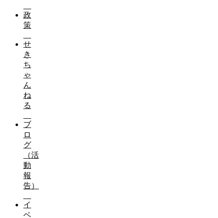
政
策
せ
き
ち
ゃ
ブログ（活動報告）
ん
ね
る
慌てず、騒がず、正しく警戒を。緊急事態宣言が発令さ
ブ
‪お知らせ
ロ
グ
「地域サポーター」としてご参加下さい
（活
動
報
告）
ご寄付のお願い
イ
ベ