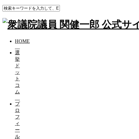
HOME
ブログ（活動報告）
大学の先輩で、当選同期の
HOME
た。
選
挙
大学の先輩で、当選同期の自民党の衆議院
ド
ッ
ト
2020-04-10
コ
ム
大学の先輩で、当選同期の自民党の衆議院議員に「なぜマス
プ
実は、白いマスクが入手できず、黒いマスクしかなくて困っ
ロ
高村正大先輩、ありがとうございます😊
フ
ィ
これでネットで叩かれずに済みます😆
ー
ル