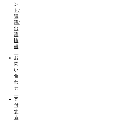
ン
ト/
講
せきちゃんねる登録お願い致します
演/
出
2020年4月7日 環境委員会 今を耐えるため 観光
演
情
報
お
問
い
合
わ
せ
寄
付
す
る