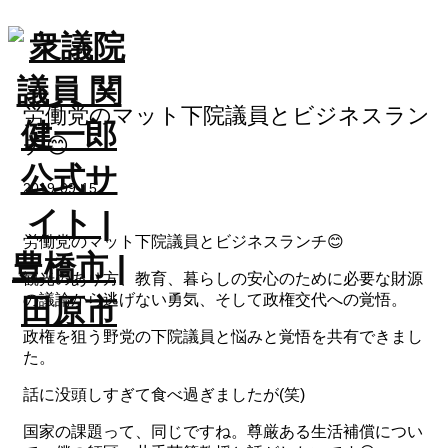
労働党のマット下院議員とビジネスラン
HOME
チ😊
2019-09-15
選挙ドット
コム
労働党のマット下院議員とビジネスランチ😊
プロフィー
観光のあり方、教育、暮らしの安心のために必要な財源
ル
の議論から逃げない勇気、そして政権交代への覚悟。
政権を狙う野党の下院議員と悩みと覚悟を共有できまし
政策
た。
話に没頭しすぎて食べ過ぎましたが(笑)
せきちゃん
ねる
国家の課題って、同じですね。尊厳ある生活補償につい