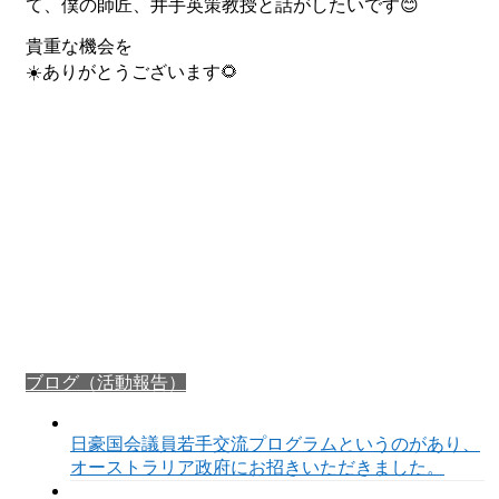
て、僕の師匠、井手英策教授と話がしたいです😊
ブログ（活
貴重な機会を
動報告）
☀️ありがとうございます🌻
イベント/講
演/出演情報
お問い合わ
せ
寄付する
ブログ（活動報告）
日豪国会議員若手交流プログラムというのがあり、
オーストラリア政府にお招きいただきました。