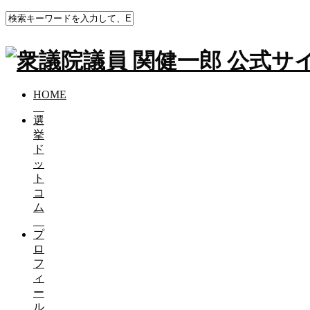
HOME
ブログ（活動報告）
僕が出演させていただいた
HOME
僕が出演させていただいたみのもんたさん
選
挙
2018-07-19
ド
僕が出演させていただいたみのもんたさんの討論番組「夜バズ
ッ
ト
下のリンクから無料で視聴いただきます😊
コ
ム
国会改革、文科省の汚職、天下の悪法「参院議席６増」これら
プ
与野党を越えて、１年生の改革への思いは、共通する物が多く
ロ
https://gxyt4.app.goo.gl/MABCs
フ
ィ
ー
ル