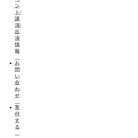
ン
ト/
講
演/
出
演
情
報
お
問
い
合
わ
せ
寄
付
す
る