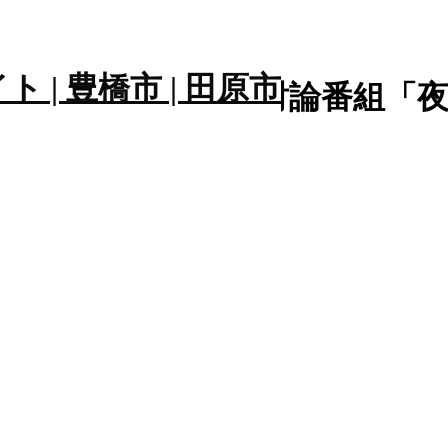
みのもんたさんの討論番組「
の討論番組「夜バズ」
」😊
について議論しています😊
ありました😊