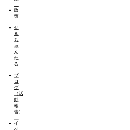
ブログ（活動報告）
政
策
他党の批判をする前に、自分の非力さを恥じろ。その思
せ
内閣不信任決議案が否決されました。
き
「地域サポーター」としてご参加下さい
ち
ゃ
ん
ね
る
ご寄付のお願い
ブ
ロ
グ
（活
動
せきちゃんねる登録お願い致します
報
告）
2020年4月7日 環境委員会 今を耐えるため 観光
イ
ベ