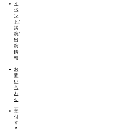
イ
ベ
ン
ト/
講
演/
出
演
情
報
お
問
い
合
わ
せ
寄
付
す
る