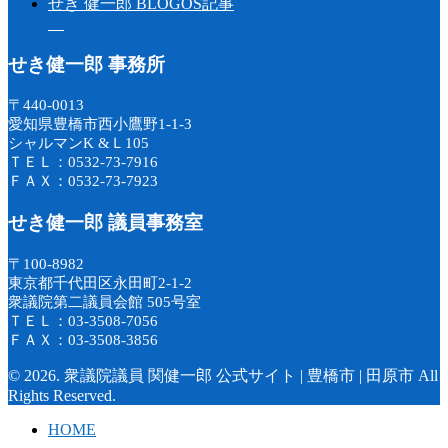
せき 健一郎 BLOGOS記事
せき健一郎 事務所
〒440-0013
愛知県豊橋市西小鷹野1-1-3
シャルマンK &Ｌ105
ＴＥＬ：0532-73-7916
ＦＡＸ：0532-73-7923
せき健一郎 議員事務室
〒100-8982
東京都千代田区永田町2-1-2
衆議院第二議員会館 505号室
ＴＥＬ：03-3508-7056
ＦＡＸ：03-3508-3856
© 2026. 衆議院議員 関健一郎 公式サイト | 豊橋市 | 田原市 All
Rights Reserved.
HOME