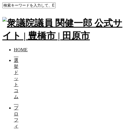
HOME
選
挙
ド
ッ
ト
コ
ム
プ
ロ
フ
ィ