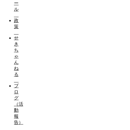
ー
ル
政
策
せ
き
ち
ゃ
ん
ね
る
ブ
ロ
グ
（活
動
報
告）