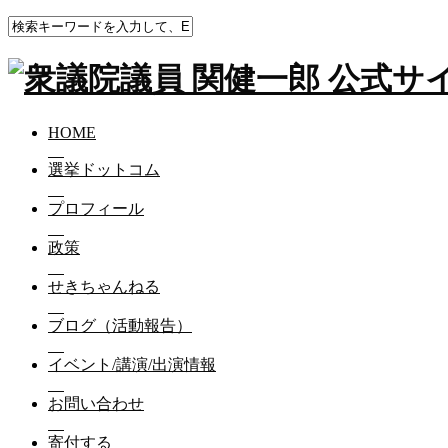
HOME
ブログ（活動報告）
今日は黄色です(笑)
HOME
今日は黄色です(笑)
選挙ドットコム
2019-03-20
プロフィール
今日は黄色です(笑)
政策
愛知県議会に、僕の兄貴分、浅井よしたかさんが挑戦します‼
せきちゃんねる
東三河のこの衰退に歯止めをかけられる問題意識を持つ男です
ブログ（活動報告）
郷土への愛と復活への具体策。両方持つ方です‼️
イベント/講演/出演情報
お問い合わせ
寄付する