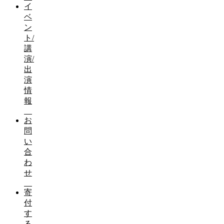
イ
ベ
ン
ト/
講
演/
出
演
情
報
お
問
い
合
わ
せ
寄
付
す
る