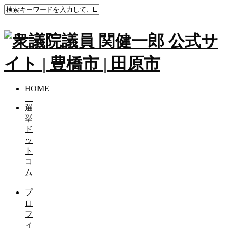
HOME
選
挙
ド
ッ
ト
コ
ム
プ
ロ
フ
ィ