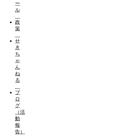
ー
ル
政
策
せ
き
ち
ゃ
ん
ね
る
ブ
ロ
グ
（活
動
報
告）