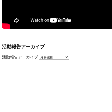
活動報告アーカイブ
活動報告アーカイブ