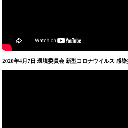
2020年4月7日 環境委員会 新型コロナウイルス 