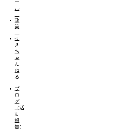
ー
ル
政
策
せ
き
ち
ゃ
ん
ね
る
ブ
ロ
グ
（活
動
報
告）