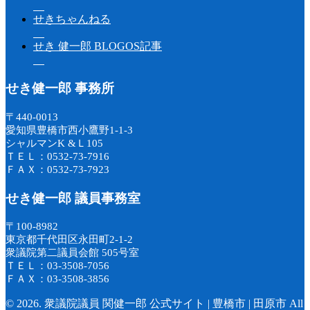
せきちゃんねる
せき 健一郎 BLOGOS記事
せき健一郎 事務所
〒440-0013
愛知県豊橋市西小鷹野1-1-3
シャルマンK &Ｌ105
ＴＥＬ：0532-73-7916
ＦＡＸ：0532-73-7923
せき健一郎 議員事務室
〒100-8982
東京都千代田区永田町2-1-2
衆議院第二議員会館 505号室
ＴＥＬ：03-3508-7056
ＦＡＸ：03-3508-3856
© 2026. 衆議院議員 関健一郎 公式サイト | 豊橋市 | 田原市 All