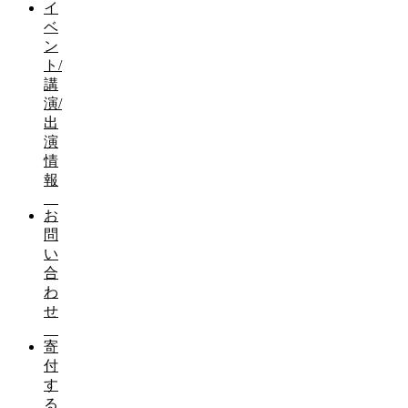
イ
ベ
ン
ト/
講
演/
出
演
情
報
お
問
い
合
わ
せ
寄
付
す
る