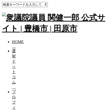
HOME
選
挙
ド
ッ
ト
コ
ム
プ
ロ
フ
ィ