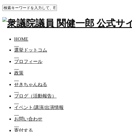
HOME
ブログ（活動報告）
お花出荷量日本一の豊橋と田
HOME
お花出荷量日本一の豊橋と田原💐
選挙ドットコム
2020-07-18
プロフィール
お花出荷量日本一の豊橋と田原💐
政策
新型コロナウイルスを吹っ飛ばせ‼️
せきちゃんねる
ということで、生産者と皆様を直接つなぐサイト「花いちば
ブログ（活動報告）
皆様の日常に花を添えていただくことが、何よりの生産者支援
イベント/講演/出演情報
https://readyfor.jp/projects/toyohashi-flower
#花農家とつながろう
お問い合わせ
#花でつながる笑顔プロジェクト
寄付する