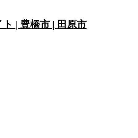
原💐
ドットコム」
になります☺️