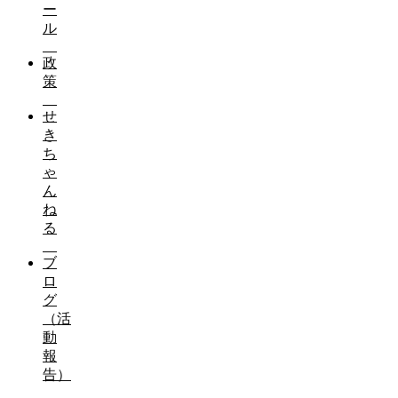
ー
ル
政
策
せ
き
ち
ゃ
ん
ね
る
ブ
ロ
グ
（活
動
報
告）