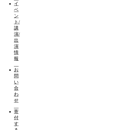
イ
ベ
ン
ト/
講
演/
出
演
情
報
お
問
い
合
わ
せ
寄
付
す
る