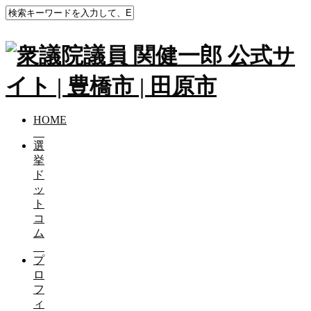
HOME
選
挙
ド
ッ
ト
コ
ム
プ
ロ
フ
ィ