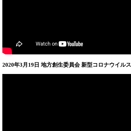
2020年3月19日 地方創生委員会 新型コロナウイ