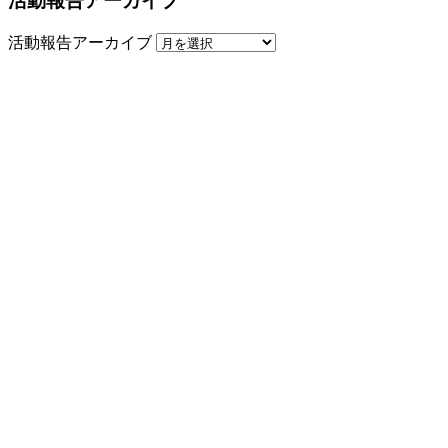
活動報告アーカイブ
活動報告アーカイブ